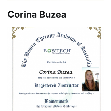
C
orina Buzea