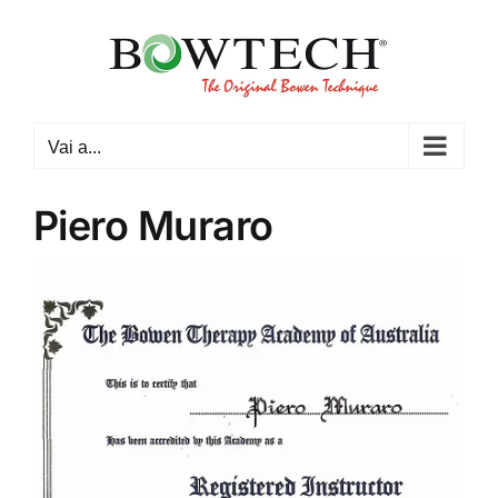
Salta
al
contenuto
Vai a...
Piero Muraro